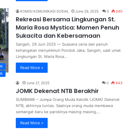
KOMISI KOMUNIKASI SOSIAL
June 29, 2025
0
240
Rekreasi Bersama Lingkungan St.
Maria Rosa Mystica: Momen Penuh
Sukacita dan Kebersamaan
Sangeh, 29 Juni 2025 — Suasana ceria dan penuh
kehangatan menyelimuti Pondok Jaka, Sangeh, saat umat
Lingkungan St. Maria Rosa…
WA
Read More »
WA
June 27, 2025
0
443
JOMK Dekenat NTB Berakhir
SUMBAWA – Jumpa Orang Muda Katolik (JOMK) Dekenat
NTB, akhirnya tuntas. Saatnya orang muda membawa
semangat baru ke parokinya masing-masing,…
Read More »