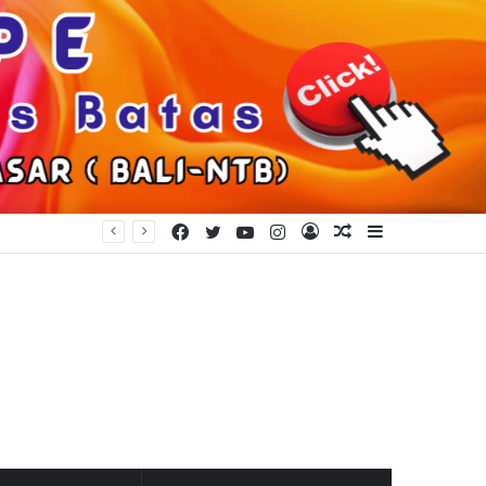
Facebook
Twitter
YouTube
Instagram
Log
Random
Sidebar
In
Article