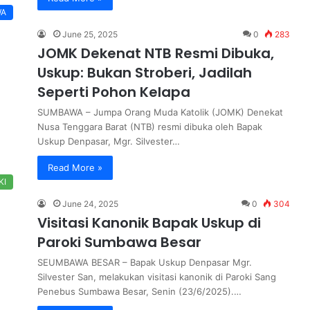
WA
June 25, 2025
0
283
JOMK Dekenat NTB Resmi Dibuka,
Uskup: Bukan Stroberi, Jadilah
Seperti Pohon Kelapa
SUMBAWA – Jumpa Orang Muda Katolik (JOMK) Denekat
Nusa Tenggara Barat (NTB) resmi dibuka oleh Bapak
Uskup Denpasar, Mgr. Silvester…
Read More »
KI
June 24, 2025
0
304
Visitasi Kanonik Bapak Uskup di
Paroki Sumbawa Besar
SEUMBAWA BESAR – Bapak Uskup Denpasar Mgr.
Silvester San, melakukan visitasi kanonik di Paroki Sang
Penebus Sumbawa Besar, Senin (23/6/2025).…