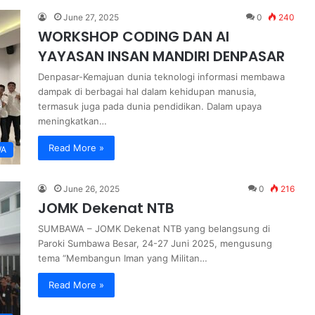
June 27, 2025
0
240
WORKSHOP CODING DAN AI
YAYASAN INSAN MANDIRI DENPASAR
Denpasar-Kemajuan dunia teknologi informasi membawa
dampak di berbagai hal dalam kehidupan manusia,
termasuk juga pada dunia pendidikan. Dalam upaya
meningkatkan…
Read More »
WA
June 26, 2025
0
216
JOMK Dekenat NTB
SUMBAWA – JOMK Dekenat NTB yang belangsung di
Paroki Sumbawa Besar, 24-27 Juni 2025, mengusung
tema “Membangun Iman yang Militan…
Read More »