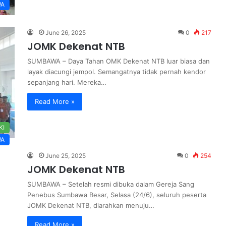
WA
June 26, 2025
0
217
JOMK Dekenat NTB
SUMBAWA – Daya Tahan OMK Dekenat NTB luar biasa dan
layak diacungi jempol. Semangatnya tidak pernah kendor
sepanjang hari. Mereka…
Read More »
KI
WA
June 25, 2025
0
254
JOMK Dekenat NTB
SUMBAWA – Setelah resmi dibuka dalam Gereja Sang
Penebus Sumbawa Besar, Selasa (24/6), seluruh peserta
JOMK Dekenat NTB, diarahkan menuju…
Read More »