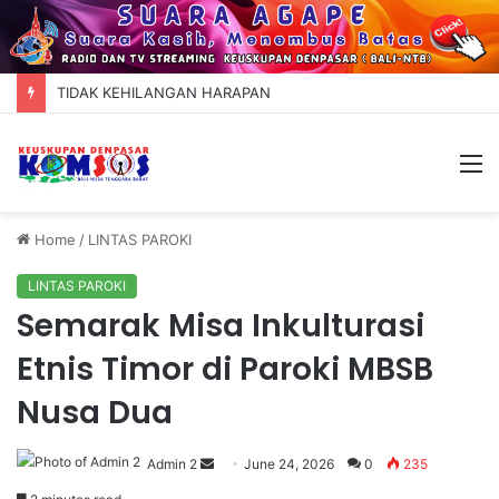
TIDAK KEHILANGAN HARAPAN
M
Home
/
LINTAS PAROKI
LINTAS PAROKI
Semarak Misa Inkulturasi
Etnis Timor di Paroki MBSB
Nusa Dua
Admin 2
S
June 24, 2026
0
235
e