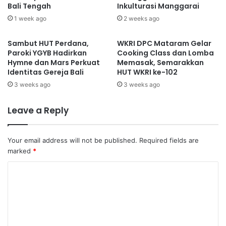
hadir dalam setiap perutusan dengan limpahan kasih
Bali Tengah
Inkulturasi Manggarai
karunia.
1 week ago
2 weeks ago
Sambut HUT Perdana,
WKRI DPC Mataram Gelar
Paroki YGYB Hadirkan
Cooking Class dan Lomba
Hymne dan Mars Perkuat
Memasak, Semarakkan
Identitas Gereja Bali
HUT WKRI ke-102
3 weeks ago
3 weeks ago
Leave a Reply
Your email address will not be published.
Required fields are
marked
*
C
o
m
m