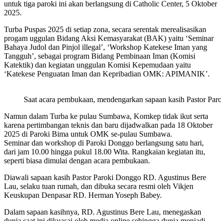
untuk tiga paroki ini akan berlangsung di Catholic Center, 5 Oktober
2025.
Turba Puspas 2025 di setiap zona, secara serentak merealisasikan
progam uggulan Bidang Aksi Kemasyarakat (BAK) yaitu ‘Seminar
Bahaya Judol dan Pinjol illegal’, ‘Workshop Katekese Iman yang
Tangguh’, sebagai program Bidang Pembinaan Iman (Komisi
Katektik) dan kegiatan unggulan Komisi Kepemudaan yaitu
‘Katekese Penguatan Iman dan Kepribadian OMK: APIMANIK’.
Saat acara pembukaan, mendengarkan sapaan kasih Pastor Pa
Namun dalam Turba ke pulau Sumbawa, Komkep tidak ikut serta
karena pertimbangan teknis dan baru dijadwalkan pada 18 Oktober
2025 di Paroki Bima untuk OMK se-pulau Sumbawa.
Seminar dan workshop di Paroki Donggo berlangsung satu hari,
dari jam 10.00 hingga pukul 18.00 Wita. Rangkaian kegiatan itu,
seperti biasa dimulai dengan acara pembukaan.
Diawali sapaan kasih Pastor Paroki Donggo RD. Agustinus Bere
Lau, selaku tuan rumah, dan dibuka secara resmi oleh Vikjen
Keuskupan Denpasar RD. Herman Yoseph Babey.
Dalam sapaan kasihnya, RD. Agustinus Bere Lau, menegaskan
dunia saat ini dikuasai oleh media online sehingga dunia menjadi