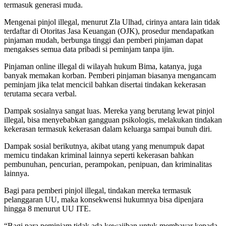
termasuk generasi muda.
Mengenai pinjol illegal, menurut Zla Ulhad, cirinya antara lain tidak
terdaftar di Otoritas Jasa Keuangan (OJK), prosedur mendapatkan
pinjaman mudah, berbunga tinggi dan pemberi pinjaman dapat
mengakses semua data pribadi si peminjam tanpa ijin.
Pinjaman online illegal di wilayah hukum Bima, katanya, juga
banyak memakan korban. Pemberi pinjaman biasanya mengancam
peminjam jika telat mencicil bahkan disertai tindakan kekerasan
terutama secara verbal.
Dampak sosialnya sangat luas. Mereka yang berutang lewat pinjol
illegal, bisa menyebabkan gangguan psikologis, melakukan tindakan
kekerasan termasuk kekerasan dalam keluarga sampai bunuh diri.
Dampak sosial berikutnya, akibat utang yang menumpuk dapat
memicu tindakan kriminal lainnya seperti kekerasan bahkan
pembunuhan, pencurian, perampokan, penipuan, dan kriminalitas
lainnya.
Bagi para pemberi pinjol illegal, tindakan mereka termasuk
pelanggaran UU, maka konsekwensi hukumnya bisa dipenjara
hingga 8 menurut UU ITE.
“Bagi para peminjam tidak ada kewajiban untuk membayar kepada