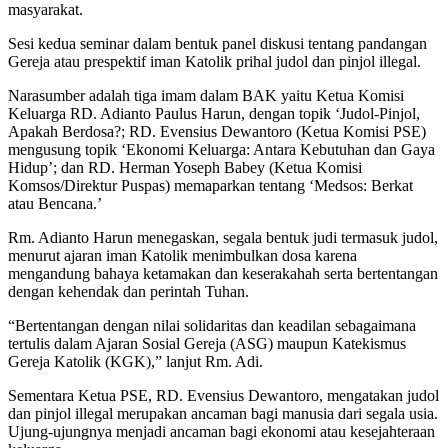
masyarakat.
Sesi kedua seminar dalam bentuk panel diskusi tentang pandangan
Gereja atau prespektif iman Katolik prihal judol dan pinjol illegal.
Narasumber adalah tiga imam dalam BAK yaitu Ketua Komisi
Keluarga RD. Adianto Paulus Harun, dengan topik ‘Judol-Pinjol,
Apakah Berdosa?; RD. Evensius Dewantoro (Ketua Komisi PSE)
mengusung topik ‘Ekonomi Keluarga: Antara Kebutuhan dan Gaya
Hidup’; dan RD. Herman Yoseph Babey (Ketua Komisi
Komsos/Direktur Puspas) memaparkan tentang ‘Medsos: Berkat
atau Bencana.’
Rm. Adianto Harun menegaskan, segala bentuk judi termasuk judol,
menurut ajaran iman Katolik menimbulkan dosa karena
mengandung bahaya ketamakan dan keserakahah serta bertentangan
dengan kehendak dan perintah Tuhan.
“Bertentangan dengan nilai solidaritas dan keadilan sebagaimana
tertulis dalam Ajaran Sosial Gereja (ASG) maupun Katekismus
Gereja Katolik (KGK),” lanjut Rm. Adi.
Sementara Ketua PSE, RD. Evensius Dewantoro, mengatakan judol
dan pinjol illegal merupakan ancaman bagi manusia dari segala usia.
Ujung-ujungnya menjadi ancaman bagi ekonomi atau kesejahteraan