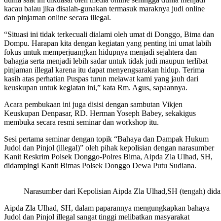
kacau balau jika disalah-gunakan termasuk maraknya judi online
dan pinjaman online secara illegal.
“Situasi ini tidak terkecuali dialami oleh umat di Donggo, Bima dan
Dompu. Harapan kita dengan kegiatan yang penting ini umat labih
fokus untuk memperjuangkan hidupnya menjadi sejahtera dan
bahagia serta menjadi lebih sadar untuk tidak judi maupun terlibat
pinjaman illegal karena itu dapat menyengsarakan hidup. Terima
kasih atas perhatian Puspas turun melawat kami yang jauh dari
keuskupan untuk kegiatan ini,” kata Rm. Agus, sapaannya.
Acara pembukaan ini juga disisi dengan sambutan Vikjen
Keuskupan Denpasar, RD. Herman Yoseph Babey, sekakigus
membuka secara resmi seminar dan workshop itu.
Sesi pertama seminar dengan topik “Bahaya dan Dampak Hukum
Judol dan Pinjol (illegal)” oleh pihak kepolisian dengan narasumber
Kanit Reskrim Polsek Donggo-Polres Bima, Aipda Zla Ulhad, SH,
didampingi Kanit Bimas Polsek Donggo Dewa Putu Sudiana.
Narasumber dari Kepolisian Aipda Zla Ulhad,SH (tengah) dida
Aipda Zla Ulhad, SH, dalam paparannya mengungkapkan bahaya
Judol dan Pinjol illegal sangat tinggi melibatkan masyarakat