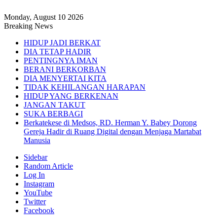
Monday, August 10 2026
Breaking News
HIDUP JADI BERKAT
DIA TETAP HADIR
PENTINGNYA IMAN
BERANI BERKORBAN
DIA MENYERTAI KITA
TIDAK KEHILANGAN HARAPAN
HIDUP YANG BERKENAN
JANGAN TAKUT
SUKA BERBAGI
Berkatekese di Medsos, RD. Herman Y. Babey Dorong
Gereja Hadir di Ruang Digital dengan Menjaga Martabat
Manusia
Sidebar
Random Article
Log In
Instagram
YouTube
Twitter
Facebook