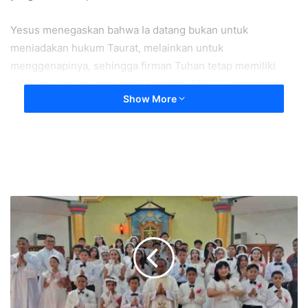
Yesus menegaskan bahwa Ia datang bukan untuk
meniadakan hukum Taurat, melainkan untuk
menggenapinya, sehingga firman Tuhan tetap memiliki
nilai dan otoritas yang tidak berubah. Melalui perkataan-
Show More
Nya, Yesus mengingatkan bahwa hidup yang berkenan
kepada Allah bukan hanya tentang mengetahui firman,
tetapi juga menghargai, melakukan, dan mengajarkannya
dalam kehidupan sehari-hari (Mat 5:17-19).
Mari kita menaati Tuhan dalam hal-hal kecil maupun besar,
karena kesetiaan dalam melakukan firman menunjukkan
bahwa kita sungguh mengasihi dan menghormati-Nya.
Ya Tuhan, bantulah kami agar kami hidup menurut firman-
Mu, amin.