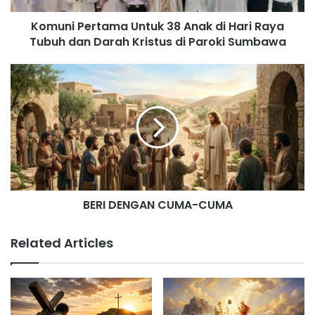
Denpasar, 10 Juni 2026
Komuni Pertama Untuk 38 Anak di Hari Raya
F
E
W
Pi
K
S
Tubuh dan Darah Kristus di Paroki Sumbawa
a
m
h
nt
a
h
c
ai
at
er
k
ar
e
l
s
e
a
e
b
A
st
o
o
p
o
p
k
BERI DENGAN CUMA-CUMA
Related Articles