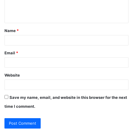
e
n
t
Name
*
*
Email
*
Website
Save my name, email, and website in this browser for the next
time I comment.