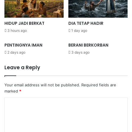
HIDUP JADI BERKAT
DIA TETAP HADIR
3 hours ago
1 day ago
PENTINGNYA IMAN
BERANI BERKORBAN
2 days ago
3 days ago
Leave a Reply
Your email address will not be published.
Required fields are
marked
*
C
o
m
m