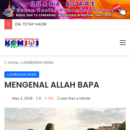
DIA TETAP HADIR
M
Home
/
LEMBARAN IMAN
LEMBARAN IMAN
MENGENAL ALLAH BAPA
May 2, 2026
0
165
Less than a minute