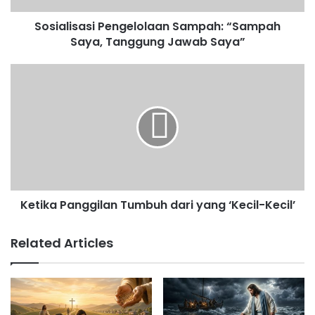
c
ai
at
er
k
ar
Sosialisasi Pengelolaan Sampah: “Sampah
e
l
s
e
a
e
Saya, Tanggung Jawab Saya”
b
A
st
o
o
p
o
p
k
Ketika Panggilan Tumbuh dari yang ‘Kecil-Kecil’
Related Articles