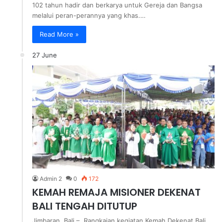
102 tahun hadir dan berkarya untuk Gereja dan Bangsa
melalui peran-perannya yang khas.…
Read More »
27 June
Admin 2
0
172
KEMAH REMAJA MISIONER DEKENAT
BALI TENGAH DITUTUP
Jimbaran, Bali – Rangkaian kegiatan Kemah Dekenat Bali