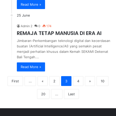
Read More »
25 June
Admin 2
0
174
REMAJA TETAP MANUSIA DI ERA AI
Jimbaran-Perkembangan teknologi digital dan kecerdasan
buatan (Artificial Intelligence/AI) yang semakin pesat
menjadi perhatian khusus dalam Kemah SEKAMI Dekenat
Bali Tengah.…
Read More »
First
...
«
2
3
4
»
10
20
...
Last