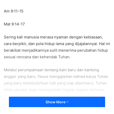
n
e
Am 9:11-15
m
a
Mat 9:14-17
i
l
Sering kali manusia merasa nyaman dengan kebiasaan,
cara berpikir, dan pola hidup lama yang dijajalannyai. Hal ini
berakibat menjadikannya sulit menerima perubahan hidup
sesuai rencana dan kehendak Tuhan.
Melalui perumpamaan tentang kain baru dan kantong
anggur yang baru, Yesus mengajarkan bahwa karya Tuhan
yang baru membutuhkan hati yang siap diperbarui. Tuhan
tidak sekadar ingin memperbaiki bagian-bagian tertentu
dalam hidup kita, tetapi membarui hati, cara berpikir, dan
Show More
cara hidup kita agar semakin sesuai dengan kehendak-Nya
(Mat 9:14-17).