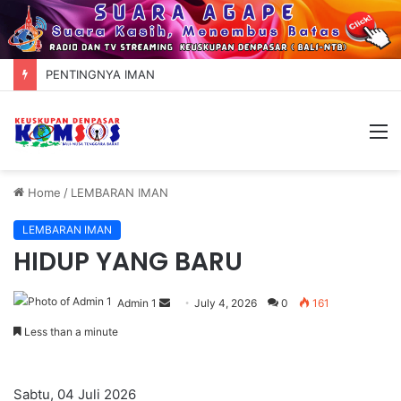
PENTINGNYA IMAN
M
Home
/
LEMBARAN IMAN
LEMBARAN IMAN
HIDUP YANG BARU
Admin 1
S
July 4, 2026
0
161
e
Less than a minute
n
d
a
Sabtu, 04 Juli 2026