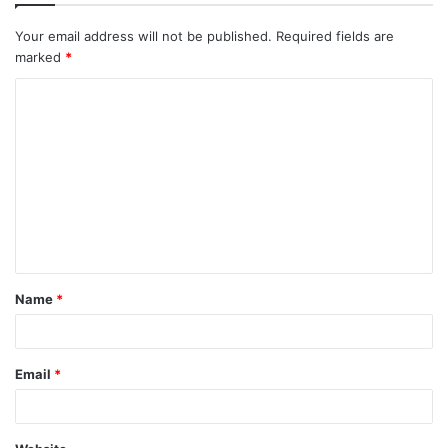
Your email address will not be published.
Required fields are
marked
*
C
o
m
m
e
n
t
Name
*
*
Email
*