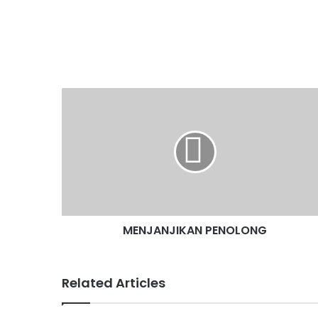
e
l
s
e
a
e
b
A
st
o
o
p
o
p
k
MENJANJIKAN PENOLONG
Related Articles