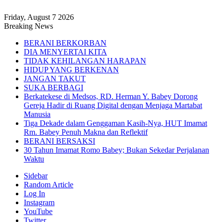
Friday, August 7 2026
Breaking News
BERANI BERKORBAN
DIA MENYERTAI KITA
TIDAK KEHILANGAN HARAPAN
HIDUP YANG BERKENAN
JANGAN TAKUT
SUKA BERBAGI
Berkatekese di Medsos, RD. Herman Y. Babey Dorong
Gereja Hadir di Ruang Digital dengan Menjaga Martabat
Manusia
Tiga Dekade dalam Genggaman Kasih-Nya, HUT Imamat
Rm. Babey Penuh Makna dan Reflektif
BERANI BERSAKSI
30 Tahun Imamat Romo Babey; Bukan Sekedar Perjalanan
Waktu
Sidebar
Random Article
Log In
Instagram
YouTube
Twitter