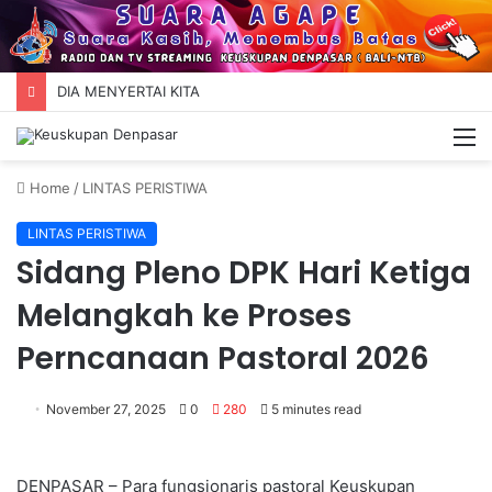
DIA MENYERTAI KITA
M
Home
/
LINTAS PERISTIWA
LINTAS PERISTIWA
Sidang Pleno DPK Hari Ketiga
Melangkah ke Proses
Perncanaan Pastoral 2026
November 27, 2025
0
280
5 minutes read
DENPASAR – Para fungsionaris pastoral Keuskupan