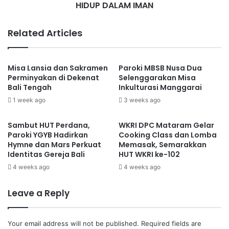
HIDUP DALAM IMAN
pelayanan nyata di tengah umat.
Related Articles
“Legio Maria diharapkan mampu menjadi motor penggerak
pelayanan dan pembinaan iman umat, terutama dalam
Misa Lansia dan Sakramen
Paroki MBSB Nusa Dua
semangat doa, kerasulan, dan kepedulian terhadap
Perminyakan di Dekenat
Selenggarakan Misa
sesama,” ujarnya.
Bali Tengah
Inkulturasi Manggarai
1 week ago
3 weeks ago
Pengurus yang baru dilantik diharapkan mampu
menjalankan tugas pelayanan dengan penuh tanggung
Sambut HUT Perdana,
WKRI DPC Mataram Gelar
Paroki YGYB Hadirkan
Cooking Class dan Lomba
jawab, kerendahan hati, dan semangat kebersamaan.
Hymne dan Mars Perkuat
Memasak, Semarakkan
Pelayanan dalam Legio Maria merupakan panggilan untuk
Identitas Gereja Bali
HUT WKRI ke-102
bertumbuh dalam iman sekaligus menghadirkan kasih
4 weeks ago
4 weeks ago
Tuhan melalui tindakan nyata.
Leave a Reply
Pelantikan tersebut menjadi momentum awal perjalanan
Legio Maria Yesus Gembala Yang Baik dalam mendukung
Your email address will not be published.
Required fields are