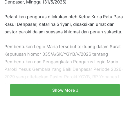
Denpasar, Minggu (31/5/2026).
Pelantikan pengurus dilakukan oleh Ketua Kuria Ratu Para
Rasul Denpasar, Katarina Sriyani, disaksikan umat dan
pastor paroki dalam suasana khidmat dan penuh sukacita.
Pembentukan Legio Maria tersebut tertuang dalam Surat
Keputusan Nomor 035/A/SK/YGYB/V/2026 tentang
Pembentukan dan Pengangkatan Pengurus Legio Maria
Paroki Yesus Gembala Yang Baik Denpasar Periode 2026-
2029 yang ditetapkan Pastor Paroki YGYB, RP Yohanes I
Nyoman Madia Adnyana,SVD.
Show More
Dalam surat keputusan tersebut ditegaskan bahwa
pembentukan Legio Maria dilakukan sebagai bagian dari
pengembangan karya kerasulan dan pastoral di lingkungan
Paroki Yesus Gembala Yang Baik.