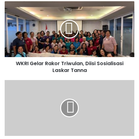
Selain itu, pembentukan kepengurusan juga didasari
semangat pelayanan dan kesediaan para anggota untuk
terlibat aktif dalam kehidupan menggereja serta
pembinaan umat.
Adapun susunan pengurus Legio Maria Yesus Gembala
Yang Baik periode 2026-2029 yakni Ketua Maria Jesika
WKRI Gelar Rakor Triwulan, Diisi Sosialisasi
Laskar Tanna
Nadia Bugis, Wakil Ketua Siprianus Weo, Sekretaris
Michael Aldo, dan Bendahara Irene Kunera Bui.
Pastor Paroki YGYB, Romo Yan Madia, berharap kehadiran
Legio Maria dapat menjadi sarana pelayanan iman yang
semakin menghidupkan kehidupan rohani umat di paroki.
Menurutnya, keberadaan Legio Maria bukan hanya menjadi
wadah devosi kepada Bunda Maria, tetapi juga menjadi
bagian penting dalam karya kerasulan gereja melalui