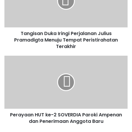
a
m
h
nt
a
h
c
ai
at
er
k
ar
e
l
s
e
a
e
b
A
st
o
Tangisan Duka Iringi Perjalanan Julius
o
p
Pramadigta Menuju Tempat Peristirahatan
Terakhir
o
p
k
Perayaan HUT ke-2 SOVERDIA Paroki Ampenan
dan Penerimaan Anggota Baru