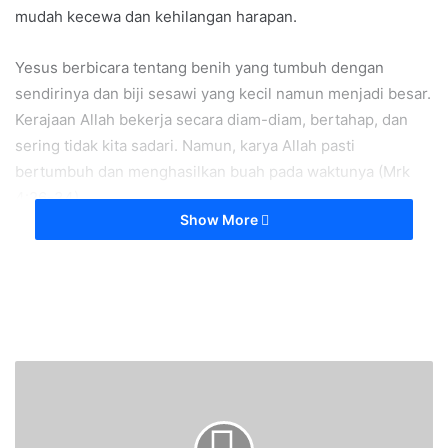
mudah kecewa dan kehilangan harapan.
Yesus berbicara tentang benih yang tumbuh dengan
sendirinya dan biji sesawi yang kecil namun menjadi besar.
Kerajaan Allah bekerja secara diam-diam, bertahap, dan
sering tidak kita sadari. Namun, karya Allah pasti
bertumbuh dan menghasilkan buah pada waktunya (Mrk
4:26-34).
Show More
Mari kita setia menabur kebaikan dan iman, dan bersabar
menanti pertumbuhan yang dikerjakan Tuhan bagi kita.
Ya Tuhan, semoga kami selalu melakukan kebaikan, amin.
Denpasar, 30 Januari 2026
F
E
W
Pi
K
S