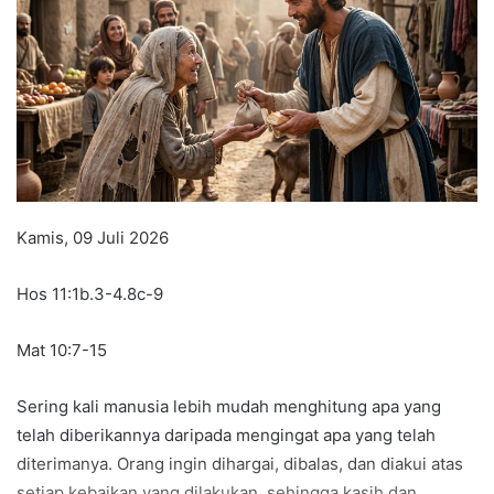
n
e
m
a
i
l
Kamis, 09 Juli 2026
Hos 11:1b.3-4.8c-9
Mat 10:7-15
Sering kali manusia lebih mudah menghitung apa yang
telah diberikannya daripada mengingat apa yang telah
diterimanya. Orang ingin dihargai, dibalas, dan diakui atas
setiap kebaikan yang dilakukan, sehingga kasih dan