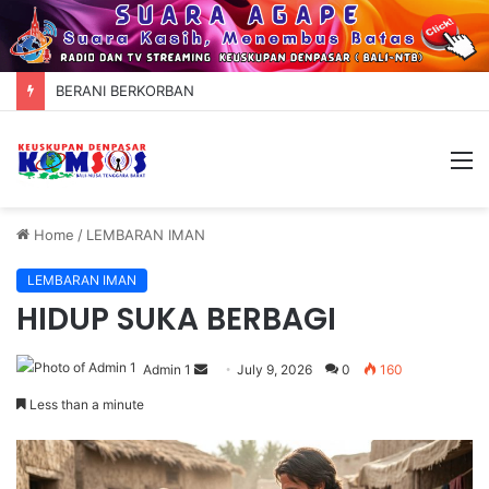
BERANI BERKORBAN
M
Home
/
LEMBARAN IMAN
LEMBARAN IMAN
HIDUP SUKA BERBAGI
Admin 1
S
July 9, 2026
0
160
e
Less than a minute
n
d
a