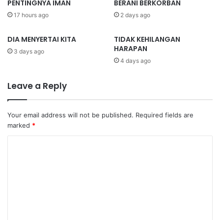
PENTINGNYA IMAN
BERANI BERKORBAN
17 hours ago
2 days ago
DIA MENYERTAI KITA
TIDAK KEHILANGAN
HARAPAN
3 days ago
4 days ago
Leave a Reply
Your email address will not be published.
Required fields are
marked
*
C
o
m
m
e
n