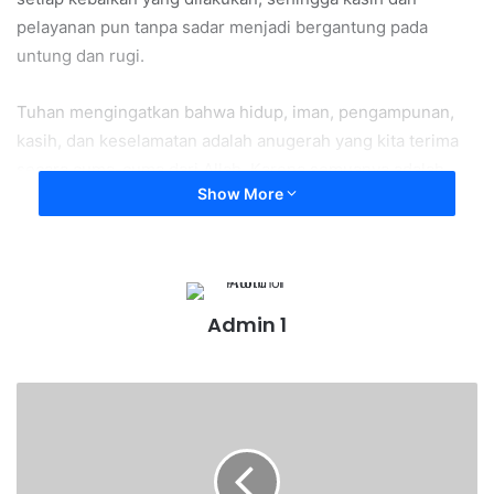
pelayanan pun tanpa sadar menjadi bergantung pada
untung dan rugi.
Tuhan mengingatkan bahwa hidup, iman, pengampunan,
kasih, dan keselamatan adalah anugerah yang kita terima
secara cuma-cuma dari Allah. Karena semuanya adalah
Show More
pemberian, maka kita pun dipanggil untuk membagikannya
dengan tulus, tanpa mengharapkan pujian, balasan, atau
keuntungan bagi diri sendiri (Mat 10:7-15).
Marilah kita belajar menjadi pribadi yang suka berbagi dan
Admin 1
murah hati seperti Tuhan
Ya Tuhan, semoga kami hidup suka berbagi dengan cuma-
cuma, amin.
Denpasar, 09 Juli 2026